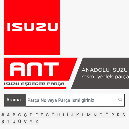
Arama
#
A
B
C
Ç
D
E
F
G
Ğ
H
I
İ
J
K
L
M
N
O
Ö
P
R
S
Ş
T
U
Ü
V
Y
Z