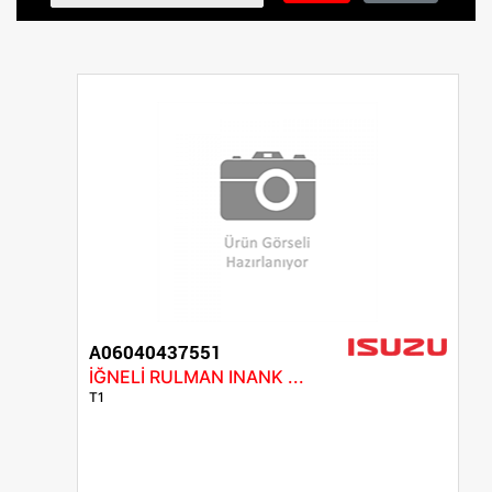
A06040437551
İĞNELİ RULMAN INANK ...
T1