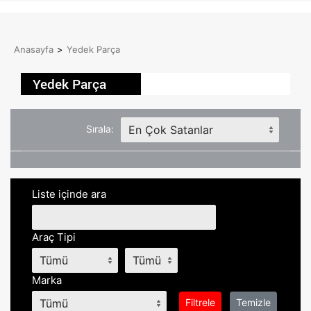
Anasayfa
>
Yedek Parça
Yedek Parça
Sırala:
Liste içinde ara
Araç Tipi
Marka
Filtrele
Temizle