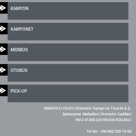
KAMYON
KAMYONET
MİDİBÜS
OTOBÜS
PICK-UP
ANADOLU ISUZU Otomotiv Sanayi ve Ticaret A.Ş.
Şekerpınar Mahallesi Otomotiv Caddesi
N0:2 41435 ÇAYIROVA-KOCAELİ
Tel No : +90 850 200 19 00