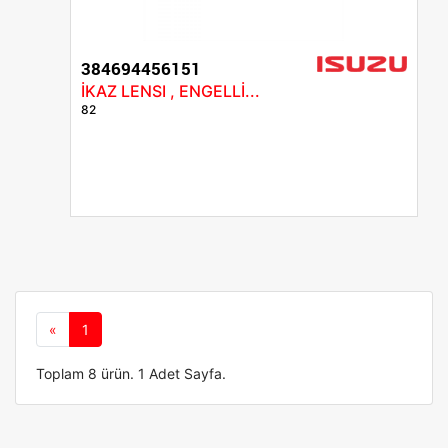
384694456151
İKAZ LENSI , ENGELLİ...
82
Önceki
«
1
Toplam 8 ürün. 1 Adet Sayfa.