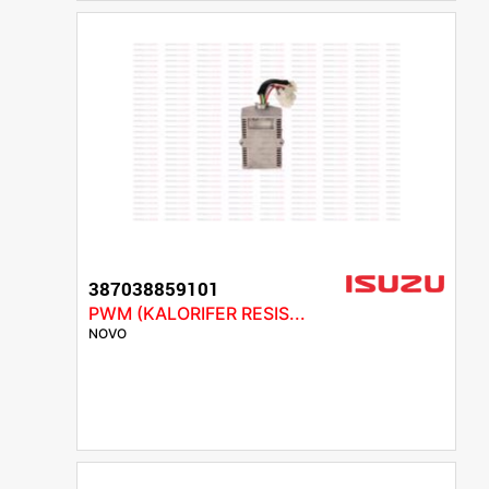
387038859101
PWM (KALORIFER RESIS...
NOVO