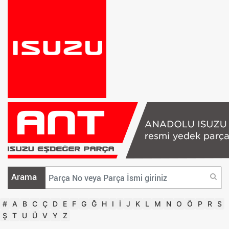
Arama
#
A
B
C
Ç
D
E
F
G
Ğ
H
I
İ
J
K
L
M
N
O
Ö
P
R
S
Ş
T
U
Ü
V
Y
Z