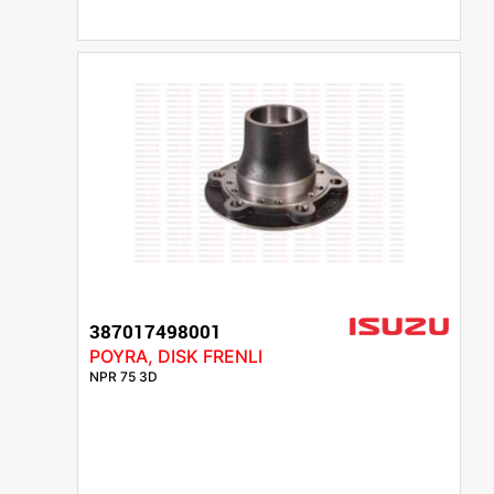
387017498001
POYRA, DISK FRENLI
NPR 75 3D