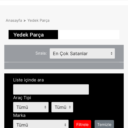
Anasayfa
>
Yedek Parça
Yedek Parça
Sırala:
Liste içinde ara
Araç Tipi
Marka
Filtrele
Temizle