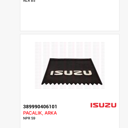
NLR 85
389990406101
PACALIK, ARKA
NPR 59