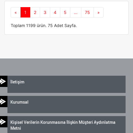
Önceki
Sonraki
«
1
2
3
4
5
...
75
»
Toplam 1199 ürün. 75 Adet Sayfa.
İletişim
Kurumsal
Kişisel Verilerin Korunmasına İlişkin Müşteri Aydınlatma
Metni