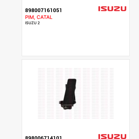
898007161051
PIM, CATAL
ISUZU 2
898006714101