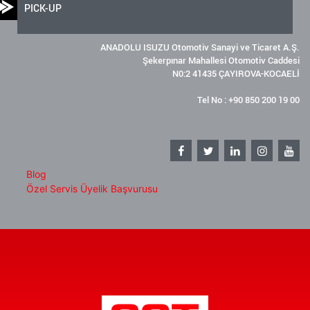
PICK-UP
ANADOLU ISUZU Otomotiv Sanayi ve Ticaret A.Ş.
Şekerpınar Mahallesi Otomotiv Caddesi
N0:2 41435 ÇAYIROVA-KOCAELİ
Tel No : +90 850 200 19 00
Blog
Özel Servis Üyelik Başvurusu