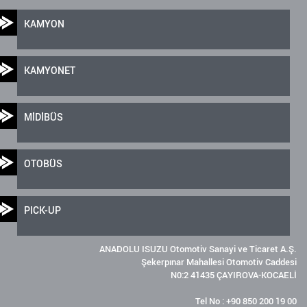
KAMYON
KAMYONET
MİDİBÜS
OTOBÜS
PICK-UP
ANADOLU ISUZU Otomotiv Sanayi ve Ticaret A.Ş.
Şekerpınar Mahallesi Otomotiv Caddesi
N0:2 41435 ÇAYIROVA-KOCAELİ
Tel No : +90 850 200 19 00