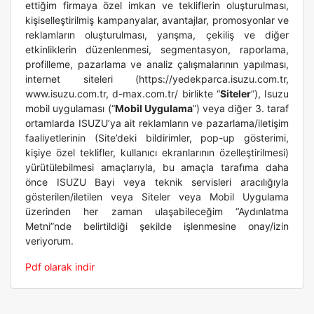
ettiğim firmaya özel imkan ve tekliflerin oluşturulması,
kişiselleştirilmiş kampanyalar, avantajlar, promosyonlar ve
reklamların oluşturulması, yarışma, çekiliş ve diğer
etkinliklerin düzenlenmesi, segmentasyon, raporlama,
profilleme, pazarlama ve analiz çalışmalarının yapılması,
internet siteleri (https://yedekparca.isuzu.com.tr,
www.isuzu.com.tr, d-max.com.tr/ birlikte “
Siteler
”), Isuzu
mobil uygulaması (“
Mobil Uygulama
”) veya diğer 3. taraf
ortamlarda ISUZU’ya ait reklamların ve pazarlama/iletişim
faaliyetlerinin (Site’deki bildirimler, pop-up gösterimi,
kişiye özel teklifler, kullanıcı ekranlarının özelleştirilmesi)
yürütülebilmesi amaçlarıyla, bu amaçla tarafıma daha
önce ISUZU Bayi veya teknik servisleri aracılığıyla
gösterilen/iletilen veya Siteler veya Mobil Uygulama
üzerinden her zaman ulaşabileceğim “Aydınlatma
Metni”nde belirtildiği şekilde işlenmesine onay/izin
veriyorum.
Pdf olarak indir