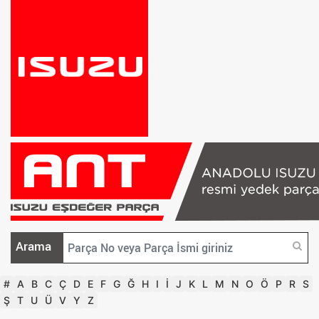
Arama
#
A
B
C
Ç
D
E
F
G
Ğ
H
I
İ
J
K
L
M
N
O
Ö
P
R
S
Ş
T
U
Ü
V
Y
Z