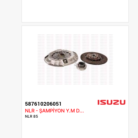
587610206051
NLR - ŞAMPİYON Y.M D...
NLR 85