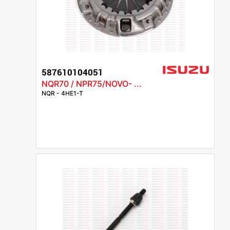
587610104051
NQR70 / NPR75/NOVO- ...
NQR - 4HE1-T