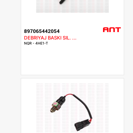
897065442054
DEBRIYAJ BASKI SIL. ...
NQR - 4HE1-T