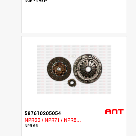
NQR - 4HE1-T
587610205054
NPR66 / NPR71 / NPR8...
NPR 66