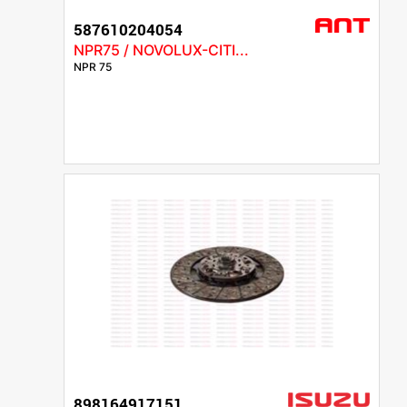
587610204054
NPR75 / NOVOLUX-CITI...
NPR 75
898164917151