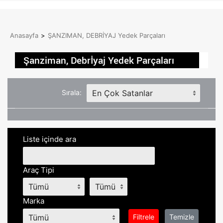
Anasayfa
>
ŞANZIMAN, DEBRİYAJ Yedek Parçaları
Şanziman, Debrİyaj Yedek Parçaları
Sırala:
Liste içinde ara
Araç Tipi
Marka
Filtrele
Temizle