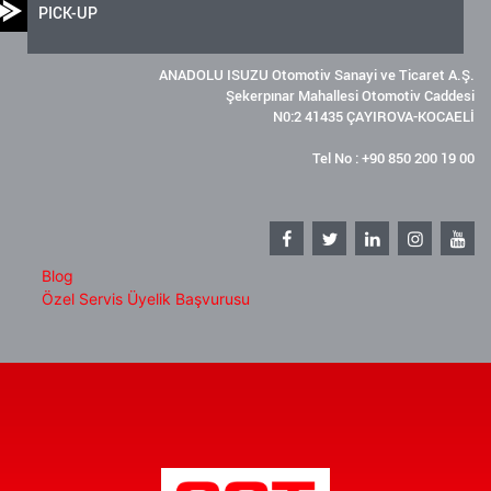
PICK-UP
ANADOLU ISUZU Otomotiv Sanayi ve Ticaret A.Ş.
Şekerpınar Mahallesi Otomotiv Caddesi
N0:2 41435 ÇAYIROVA-KOCAELİ
Tel No : +90 850 200 19 00
Blog
Özel Servis Üyelik Başvurusu