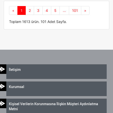
Önceki
Sonraki
«
1
2
3
4
5
...
101
»
Toplam 1613 ürün. 101 Adet Sayfa.
İletişim
Kurumsal
Kişisel Verilerin Korunmasına İlişkin Müşteri Aydınlatma
Metni