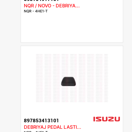
NQR / NOVO - DEBRIYA...
NQR - 4HE1-T
897853413101
DEBRIYAJ PEDAL LASTI...