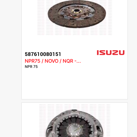
587610080151
NPR75 / NOVO / NQR -...
NPR 75