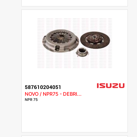
587610204051
NOVO / NPR75 - DEBRI...
NPR 75