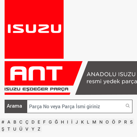
Arama
#
A
B
C
Ç
D
E
F
G
Ğ
H
I
İ
J
K
L
M
N
O
Ö
P
R
S
Ş
T
U
Ü
V
Y
Z