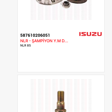
587610206051
NLR - ŞAMPİYON Y.M D...
NLR 85