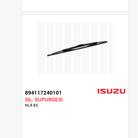
894117240101
SIL. SUPURGESI
NLR 85