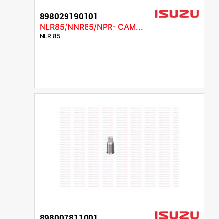
898029190101
NLR85/NNR85/NPR- CAM...
NLR 85
898007811001