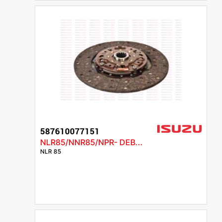
587610077151
NLR85/NNR85/NPR- DEB...
NLR 85