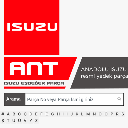
Arama
#
A
B
C
Ç
D
E
F
G
Ğ
H
I
İ
J
K
L
M
N
O
Ö
P
R
S
Ş
T
U
Ü
V
Y
Z