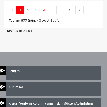
Önceki
Sonraki
«
1
2
3
4
5
...
43
»
Toplam 677 ürün. 43 Adet Sayfa.
NPR
NQR
TORA (FSR)
İletişim
Kurumsal
Kişisel Verilerin Korunmasına İlişkin Müşteri Aydınlatma