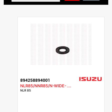
894258894001
NLR85/NNR85/N-WIDE- ...
NLR 85