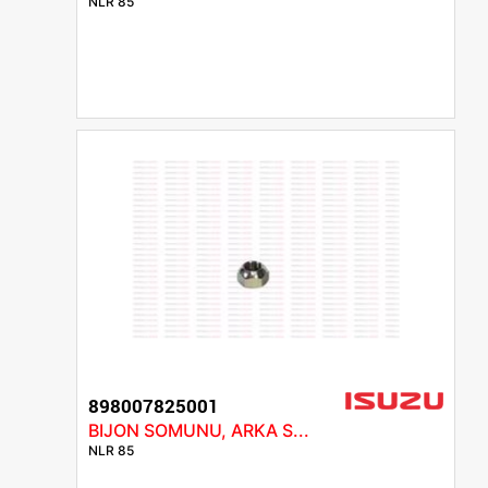
NLR 85
898007825001
BIJON SOMUNU, ARKA S...
NLR 85