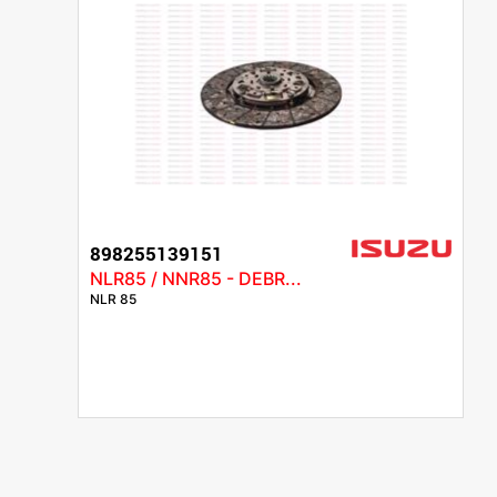
898255139151
NLR85 / NNR85 - DEBR...
NLR 85