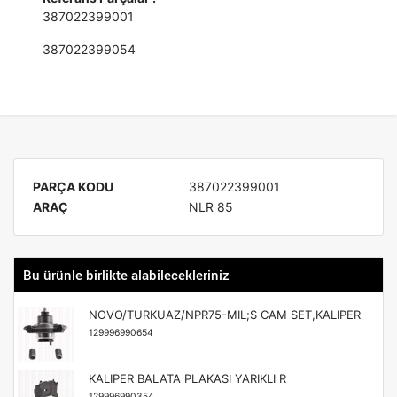
387022399001
387022399054
PARÇA KODU
387022399001
ARAÇ
NLR 85
Bu ürünle birlikte alabilecekleriniz
NOVO/TURKUAZ/NPR75-MIL;S CAM SET,KALIPER
129996990654
KALIPER BALATA PLAKASI YARIKLI R
129996990354