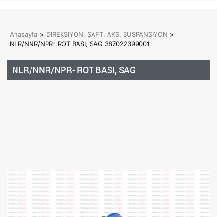
Anasayfa
>
DIREKSIYON, ŞAFT, AKS, SUSPANSIYON
>
NLR/NNR/NPR- ROT BASI, SAG 387022399001
NLR/NNR/NPR- ROT BASI, SAG