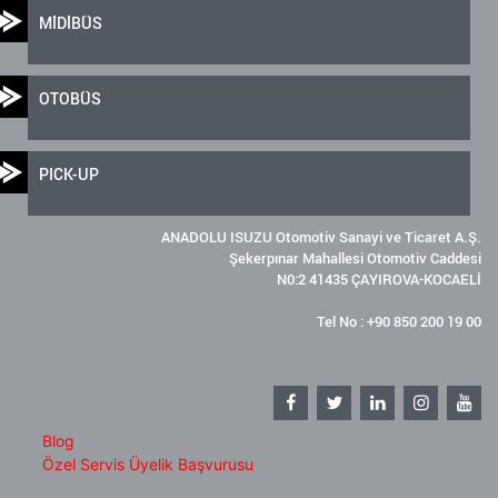
MİDİBÜS
OTOBÜS
PICK-UP
ANADOLU ISUZU Otomotiv Sanayi ve Ticaret A.Ş.
Şekerpınar Mahallesi Otomotiv Caddesi
N0:2 41435 ÇAYIROVA-KOCAELİ
Tel No : +90 850 200 19 00
Blog
Özel Servis Üyelik Başvurusu