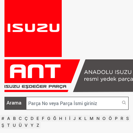
Arama
#
A
B
C
Ç
D
E
F
G
Ğ
H
I
İ
J
K
L
M
N
O
Ö
P
R
S
Ş
T
U
Ü
V
Y
Z