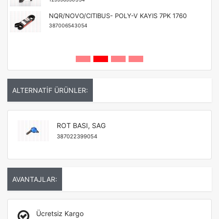
NQR/NOVO/CITIBUS- POLY-V KAYIS 7PK 1760
387006543054
ALTERNATİF ÜRÜNLER:
ROT BASI, SAG
387022399054
AVANTAJLAR:
Ücretsiz Kargo