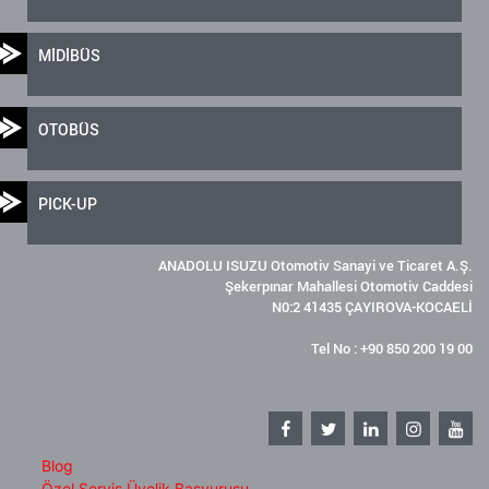
MİDİBÜS
OTOBÜS
PICK-UP
ANADOLU ISUZU Otomotiv Sanayi ve Ticaret A.Ş.
Şekerpınar Mahallesi Otomotiv Caddesi
N0:2 41435 ÇAYIROVA-KOCAELİ
Tel No : +90 850 200 19 00
Blog
Özel Servis Üyelik Başvurusu