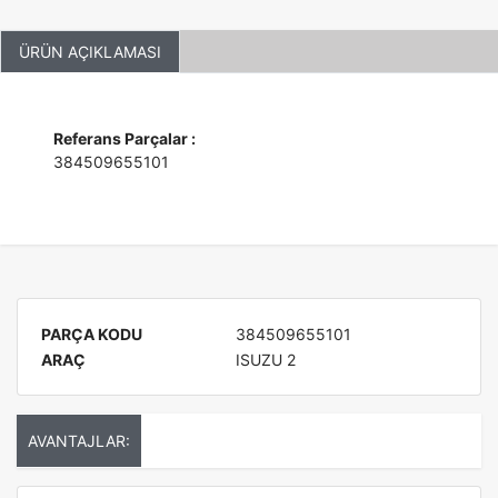
ÜRÜN AÇIKLAMASI
Referans Parçalar :
384509655101
PARÇA KODU
384509655101
ARAÇ
ISUZU 2
AVANTAJLAR: