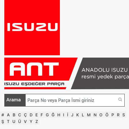
Arama
#
A
B
C
Ç
D
E
F
G
Ğ
H
I
İ
J
K
L
M
N
O
Ö
P
R
S
Ş
T
U
Ü
V
Y
Z