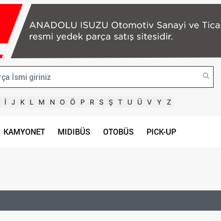
İ
J
K
L
M
N
O
Ö
P
R
S
Ş
T
U
Ü
V
Y
Z
KAMYONET
MIDIBÜS
OTOBÜS
PICK-UP