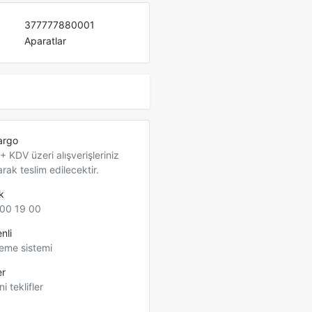
377777880001
Aparatlar
argo
 KDV üzeri alışverişleriniz
arak teslim edilecektir.
k
00 19 00
nli
eme sistemi
er
ni teklifler