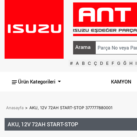
Arama
#
A
B
C
Ç
D
E
F
G
Ğ
H
I
Ürün Kategorileri
KAMYON
Anasayfa
>
AKU, 12V 72AH START-STOP 377777880001
AKU, 12V 72AH START-STOP