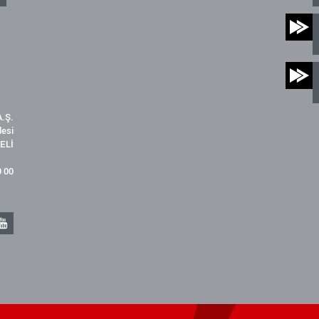
.Ş.
desi
ELİ
9 00