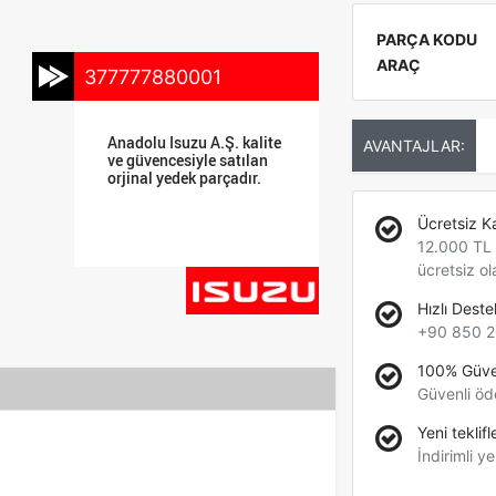
PARÇA KODU
ARAÇ
377777880001
Anadolu Isuzu A.Ş. kalite
AVANTAJLAR:
ve güvencesiyle satılan
orjinal yedek parçadır.
Ücretsiz K
12.000 TL +
ücretsiz ol
Hızlı Deste
+90 850 2
100% Güve
Güvenli öd
Yeni teklifl
İndirimli ye