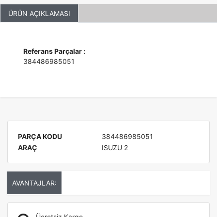
ÜRÜN AÇIKLAMASI
Referans Parçalar :
384486985051
PARÇA KODU
384486985051
ARAÇ
ISUZU 2
AVANTAJLAR:
Ücretsiz Kargo