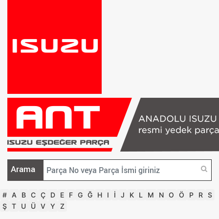
Arama
#
A
B
C
Ç
D
E
F
G
Ğ
H
I
İ
J
K
L
M
N
O
Ö
P
R
S
Ş
T
U
Ü
V
Y
Z