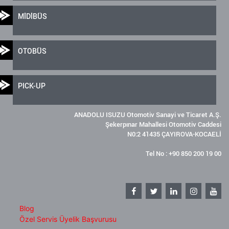
MİDİBÜS
OTOBÜS
PICK-UP
ANADOLU ISUZU Otomotiv Sanayi ve Ticaret A.Ş.
Şekerpınar Mahallesi Otomotiv Caddesi
N0:2 41435 ÇAYIROVA-KOCAELİ
Tel No : +90 850 200 19 00
Blog
Özel Servis Üyelik Başvurusu