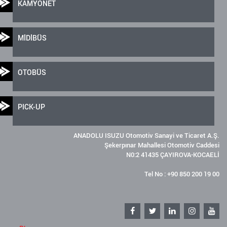
KAMYONET
MİDİBÜS
OTOBÜS
PICK-UP
ANADOLU ISUZU Otomotiv Sanayi ve Ticaret A.Ş.
Şekerpınar Mahallesi Otomotiv Caddesi
N0:2 41435 ÇAYIROVA-KOCAELİ
Tel No : +90 850 200 19 00