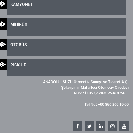
KAMYONET
MİDİBÜS
OTOBÜS
PICK-UP
ANADOLU ISUZU Otomotiv Sanayi ve Ticaret A.Ş.
Şekerpınar Mahallesi Otomotiv Caddesi
N0:2 41435 ÇAYIROVA-KOCAELİ
Tel No : +90 850 200 19 00