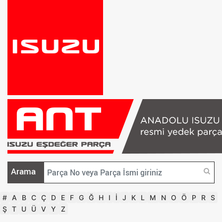
Arama
#
A
B
C
Ç
D
E
F
G
Ğ
H
I
İ
J
K
L
M
N
O
Ö
P
R
S
Ş
T
U
Ü
V
Y
Z