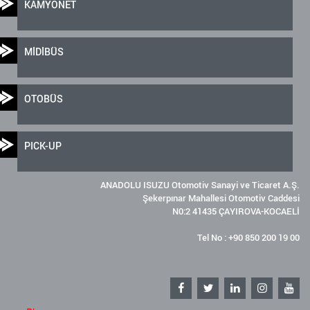
KAMYONET
MİDİBÜS
OTOBÜS
PICK-UP
ANADOLU ISUZU Otomotiv Sanayi ve Ticaret A.Ş.
Şekerpınar Mahallesi Otomotiv Caddesi
N0:2 41435 ÇAYIROVA-KOCAELİ
Tel No : +90 850 200 19 00