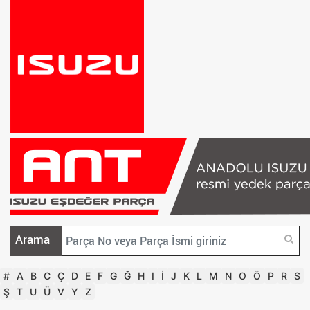
Arama
#
A
B
C
Ç
D
E
F
G
Ğ
H
I
İ
J
K
L
M
N
O
Ö
P
R
S
Ş
T
U
Ü
V
Y
Z