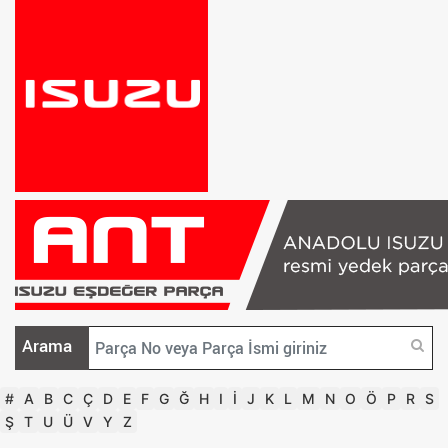
Arama
#
A
B
C
Ç
D
E
F
G
Ğ
H
I
İ
J
K
L
M
N
O
Ö
P
R
S
Ş
T
U
Ü
V
Y
Z