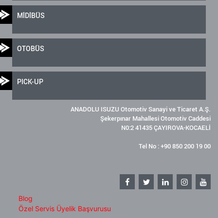
MİDİBÜS
OTOBÜS
PICK-UP
ANADOLU ISUZU Otomotiv Sanayi ve Ticaret A.Ş.
Şekerpınar Mahallesi Otomotiv Caddesi
N0:2 41435 ÇAYIROVA-KOCAELİ
Tel No : +90 850 200 19 00
Blog
Özel Servis Üyelik Başvurusu