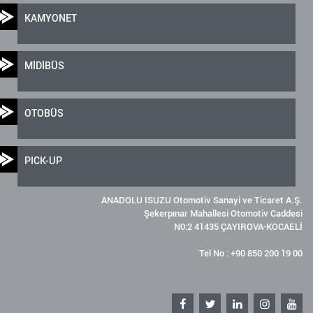
KAMYONET
MİDİBÜS
OTOBÜS
PICK-UP
ANADOLU ISUZU Otomotiv Sanayi ve Ticaret A.Ş.
Şekerpınar Mahallesi Otomotiv Caddesi
N0:2 41435 ÇAYIROVA-KOCAELİ
Tel No : +90 850 200 19 00