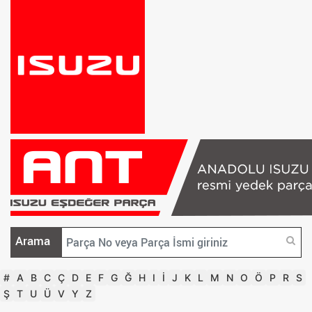
Arama
#
A
B
C
Ç
D
E
F
G
Ğ
H
I
İ
J
K
L
M
N
O
Ö
P
R
S
Ş
T
U
Ü
V
Y
Z