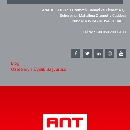
ANADOLU ISUZU Otomotiv Sanayi ve Ticaret A.Ş.
Şekerpınar Mahallesi Otomotiv Caddesi
N0:2 41435 ÇAYIROVA-KOCAELİ
Tel No : +90 850 200 19 00
Blog
Özel Servis Üyelik Başvurusu