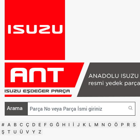
Arama
#
A
B
C
Ç
D
E
F
G
Ğ
H
I
İ
J
K
L
M
N
O
Ö
P
R
S
Ş
T
U
Ü
V
Y
Z