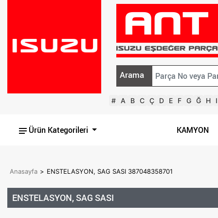
Arama
#
A
B
C
Ç
D
E
F
G
Ğ
H
I
Ürün Kategorileri
KAMYON
Anasayfa
>
ENSTELASYON, SAG SASI 387048358701
ENSTELASYON, SAG SASI