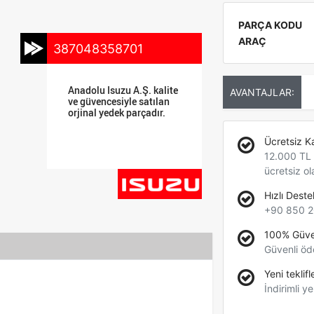
PARÇA KODU
ARAÇ
387048358701
Anadolu Isuzu A.Ş. kalite
AVANTAJLAR:
ve güvencesiyle satılan
orjinal yedek parçadır.
Ücretsiz K
12.000 TL +
ücretsiz ol
Hızlı Deste
+90 850 2
100% Güve
Güvenli öd
Yeni teklifl
İndirimli ye