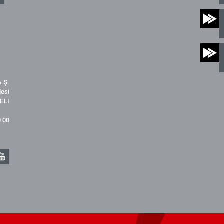
.Ş.
desi
ELİ
9 00