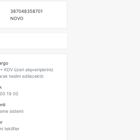
387048358701
NOVO
argo
 KDV üzeri alışverişleriniz
arak teslim edilecektir.
k
00 19 00
nli
eme sistemi
er
ni teklifler