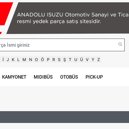
İ
J
K
L
M
N
O
Ö
P
R
S
Ş
T
U
Ü
V
Y
Z
KAMYONET
MIDIBÜS
OTOBÜS
PICK-UP