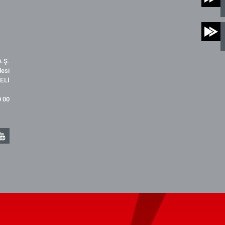
.Ş.
desi
ELİ
9 00