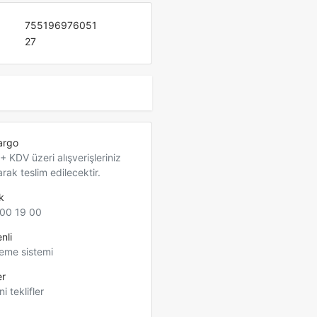
755196976051
27
argo
 KDV üzeri alışverişleriniz
arak teslim edilecektir.
k
00 19 00
nli
eme sistemi
er
ni teklifler