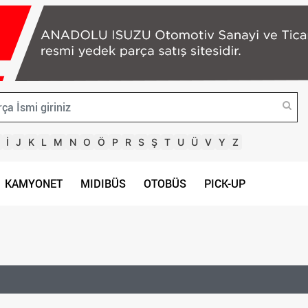
İ
J
K
L
M
N
O
Ö
P
R
S
Ş
T
U
Ü
V
Y
Z
KAMYONET
MIDIBÜS
OTOBÜS
PICK-UP