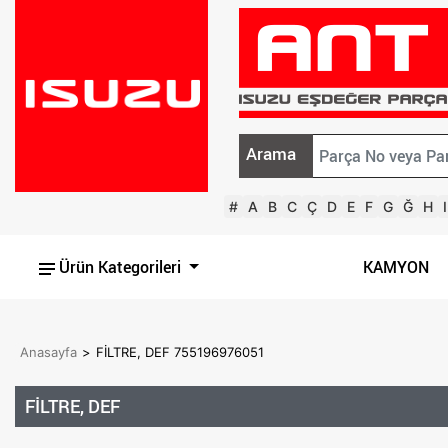
Arama
#
A
B
C
Ç
D
E
F
G
Ğ
H
I
Ürün Kategorileri
KAMYON
Anasayfa
>
FİLTRE, DEF 755196976051
FİLTRE, DEF