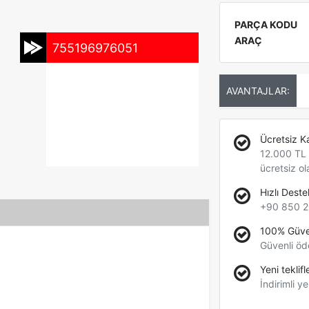
PARÇA KODU
ARAÇ
755196976051
AVANTAJLAR:
Ücretsiz K
12.000 TL +
ücretsiz ol
Hızlı Deste
+90 850 2
100% Güve
Güvenli öd
Yeni teklifl
İndirimli ye