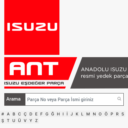
Arama
#
A
B
C
Ç
D
E
F
G
Ğ
H
I
İ
J
K
L
M
N
O
Ö
P
R
S
Ş
T
U
Ü
V
Y
Z