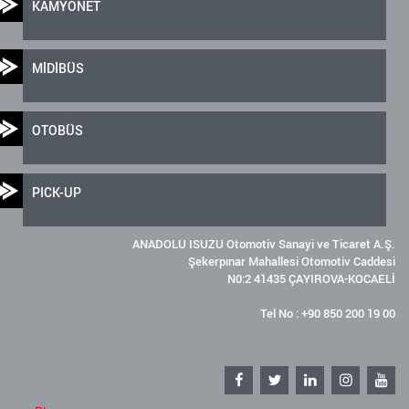
KAMYONET
MİDİBÜS
OTOBÜS
PICK-UP
ANADOLU ISUZU Otomotiv Sanayi ve Ticaret A.Ş.
Şekerpınar Mahallesi Otomotiv Caddesi
N0:2 41435 ÇAYIROVA-KOCAELİ
Tel No : +90 850 200 19 00