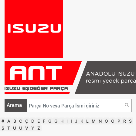
Arama
#
A
B
C
Ç
D
E
F
G
Ğ
H
I
İ
J
K
L
M
N
O
Ö
P
R
S
Ş
T
U
Ü
V
Y
Z