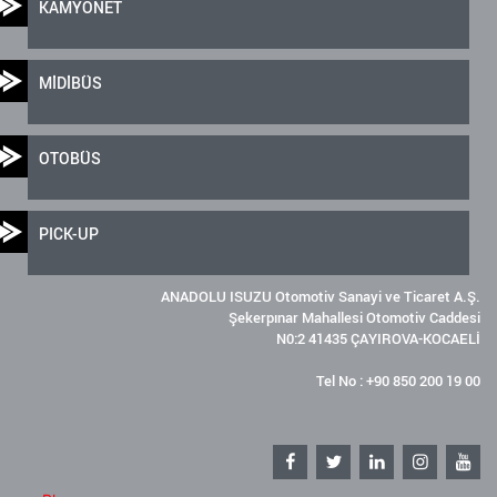
KAMYONET
MİDİBÜS
OTOBÜS
PICK-UP
ANADOLU ISUZU Otomotiv Sanayi ve Ticaret A.Ş.
Şekerpınar Mahallesi Otomotiv Caddesi
N0:2 41435 ÇAYIROVA-KOCAELİ
Tel No : +90 850 200 19 00