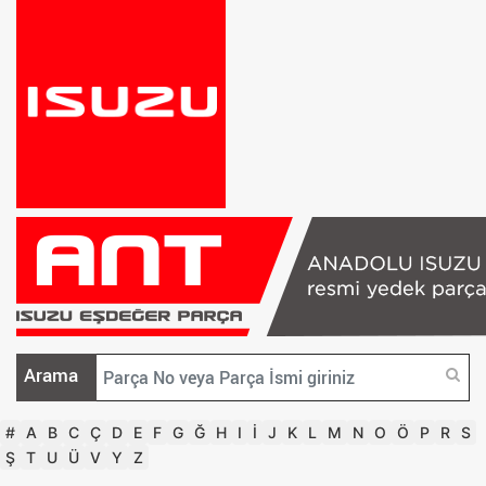
Arama
#
A
B
C
Ç
D
E
F
G
Ğ
H
I
İ
J
K
L
M
N
O
Ö
P
R
S
Ş
T
U
Ü
V
Y
Z