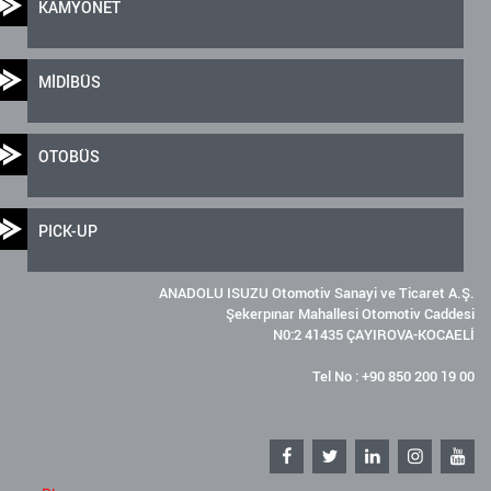
KAMYONET
MİDİBÜS
OTOBÜS
PICK-UP
ANADOLU ISUZU Otomotiv Sanayi ve Ticaret A.Ş.
Şekerpınar Mahallesi Otomotiv Caddesi
N0:2 41435 ÇAYIROVA-KOCAELİ
Tel No : +90 850 200 19 00