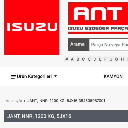
Arama
#
A
B
C
Ç
D
E
F
G
Ğ
H
I
Ürün Kategorileri
KAMYON
Anasayfa
>
JANT, NNR, 1200 KG, 5JX16 384505967001
JANT, NNR, 1200 KG, 5JX16