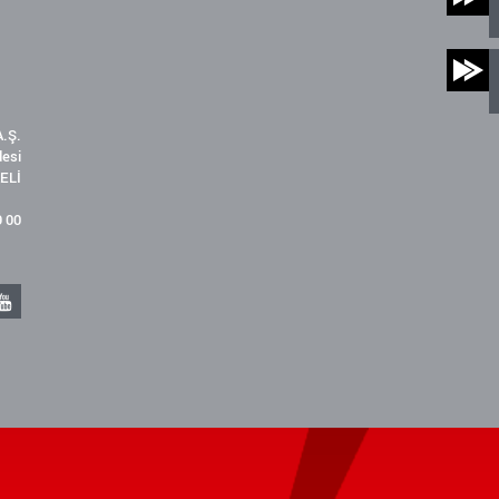
.Ş.
desi
ELİ
9 00