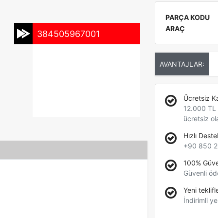
PARÇA KODU
ARAÇ
384505967001
AVANTAJLAR:
Ücretsiz K
12.000 TL +
ücretsiz ol
Hızlı Deste
+90 850 2
100% Güve
Güvenli öd
Yeni teklifl
İndirimli ye