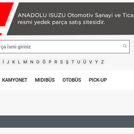
İ
J
K
L
M
N
O
Ö
P
R
S
Ş
T
U
Ü
V
Y
Z
KAMYONET
MIDIBÜS
OTOBÜS
PICK-UP