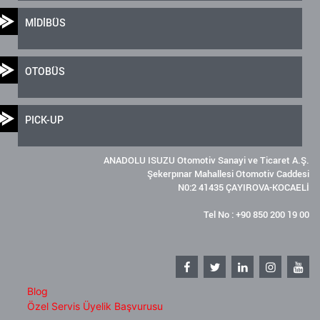
MİDİBÜS
OTOBÜS
PICK-UP
ANADOLU ISUZU Otomotiv Sanayi ve Ticaret A.Ş.
Şekerpınar Mahallesi Otomotiv Caddesi
N0:2 41435 ÇAYIROVA-KOCAELİ
Tel No : +90 850 200 19 00
Blog
Özel Servis Üyelik Başvurusu