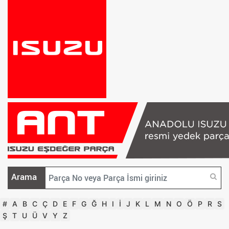
Arama
#
A
B
C
Ç
D
E
F
G
Ğ
H
I
İ
J
K
L
M
N
O
Ö
P
R
S
Ş
T
U
Ü
V
Y
Z