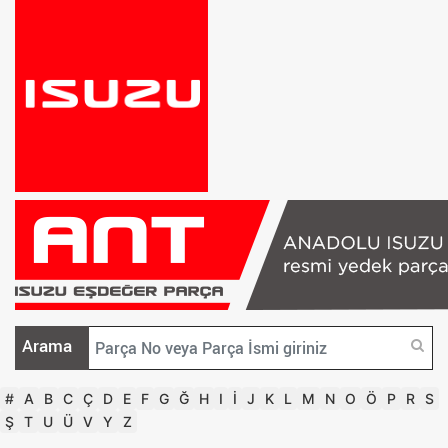
Arama
#
A
B
C
Ç
D
E
F
G
Ğ
H
I
İ
J
K
L
M
N
O
Ö
P
R
S
Ş
T
U
Ü
V
Y
Z