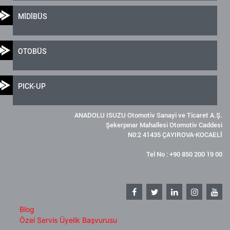
MİDİBÜS
OTOBÜS
PICK-UP
ANADOLU ISUZU Otomotiv Sanayi ve Ticaret A.Ş.
Şekerpınar Mahallesi Otomotiv Caddesi
N0:2 41435 ÇAYIROVA-KOCAELİ
Tel No : +90 850 200 19 00
Blog
Özel Servis Üyelik Başvurusu