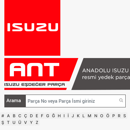
Arama
#
A
B
C
Ç
D
E
F
G
Ğ
H
I
İ
J
K
L
M
N
O
Ö
P
R
S
Ş
T
U
Ü
V
Y
Z