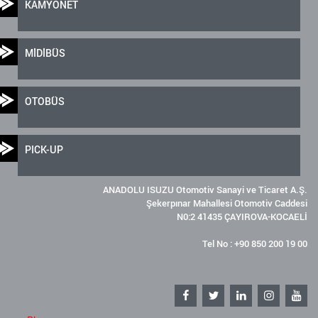
KAMYONET
MİDİBÜS
OTOBÜS
PICK-UP
ANADOLU ISUZU Otomotiv Sanayi ve Ticaret A.Ş.
Şekerpınar Mahallesi Otomotiv Caddesi
N0:2 41435 ÇAYIROVA-KOCAELİ
Tel No : +90 850 200 19 00