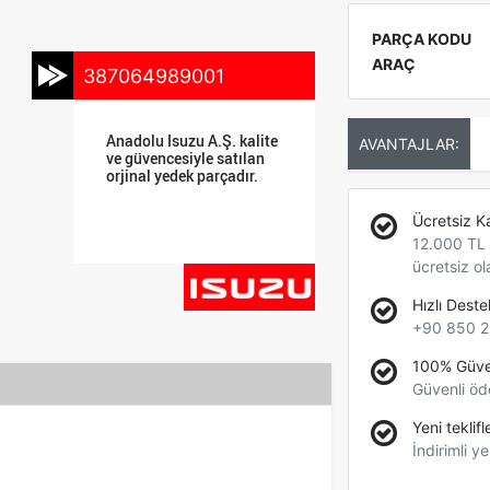
PARÇA KODU
ARAÇ
387064989001
Anadolu Isuzu A.Ş. kalite
AVANTAJLAR:
ve güvencesiyle satılan
orjinal yedek parçadır.
Ücretsiz K
12.000 TL +
ücretsiz ol
Hızlı Deste
+90 850 2
100% Güve
Güvenli öd
Yeni teklifl
İndirimli ye