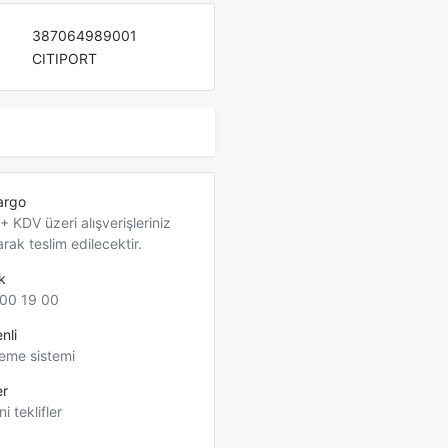
387064989001
CITIPORT
argo
 KDV üzeri alışverişleriniz
arak teslim edilecektir.
k
00 19 00
nli
eme sistemi
er
ni teklifler