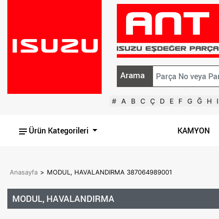
Arama
#
A
B
C
Ç
D
E
F
G
Ğ
H
I
Ürün Kategorileri
KAMYON
Anasayfa
>
MODUL, HAVALANDIRMA 387064989001
MODUL, HAVALANDIRMA