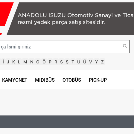
İ
J
K
L
M
N
O
Ö
P
R
S
Ş
T
U
Ü
V
Y
Z
KAMYONET
MIDIBÜS
OTOBÜS
PICK-UP