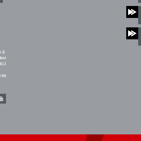
.Ş.
desi
ELİ
9 00