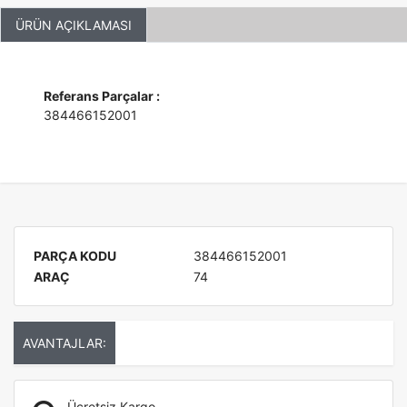
ÜRÜN AÇIKLAMASI
Referans Parçalar :
384466152001
PARÇA KODU
384466152001
ARAÇ
74
AVANTAJLAR:
Ücretsiz Kargo