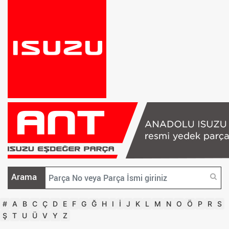
Arama
#
A
B
C
Ç
D
E
F
G
Ğ
H
I
İ
J
K
L
M
N
O
Ö
P
R
S
Ş
T
U
Ü
V
Y
Z