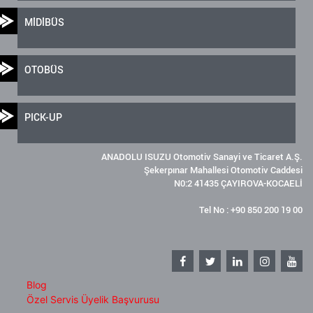
MİDİBÜS
OTOBÜS
PICK-UP
ANADOLU ISUZU Otomotiv Sanayi ve Ticaret A.Ş.
Şekerpınar Mahallesi Otomotiv Caddesi
N0:2 41435 ÇAYIROVA-KOCAELİ
Tel No : +90 850 200 19 00
Blog
Özel Servis Üyelik Başvurusu