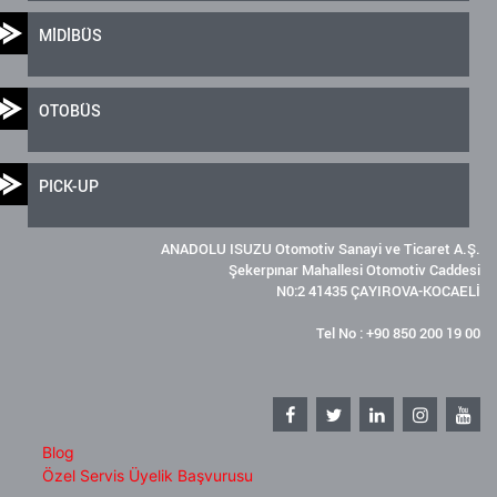
MİDİBÜS
OTOBÜS
PICK-UP
ANADOLU ISUZU Otomotiv Sanayi ve Ticaret A.Ş.
Şekerpınar Mahallesi Otomotiv Caddesi
N0:2 41435 ÇAYIROVA-KOCAELİ
Tel No : +90 850 200 19 00
Blog
Özel Servis Üyelik Başvurusu