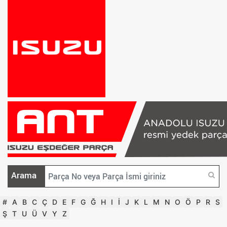
Arama
#
A
B
C
Ç
D
E
F
G
Ğ
H
I
İ
J
K
L
M
N
O
Ö
P
R
S
Ş
T
U
Ü
V
Y
Z