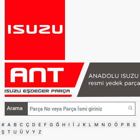
Arama
#
A
B
C
Ç
D
E
F
G
Ğ
H
I
İ
J
K
L
M
N
O
Ö
P
R
S
Ş
T
U
Ü
V
Y
Z