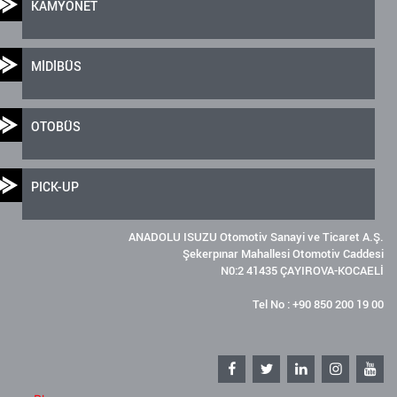
KAMYONET
MİDİBÜS
OTOBÜS
PICK-UP
ANADOLU ISUZU Otomotiv Sanayi ve Ticaret A.Ş.
Şekerpınar Mahallesi Otomotiv Caddesi
N0:2 41435 ÇAYIROVA-KOCAELİ
Tel No : +90 850 200 19 00