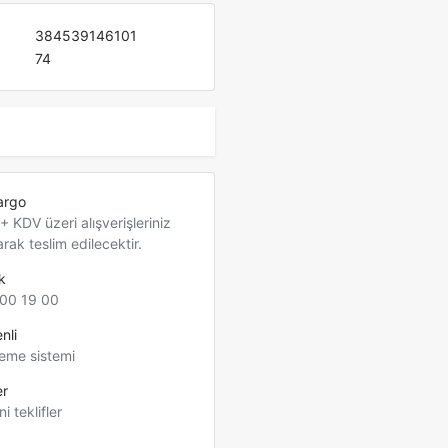
384539146101
74
argo
 KDV üzeri alışverişleriniz
arak teslim edilecektir.
k
00 19 00
nli
eme sistemi
er
ni teklifler