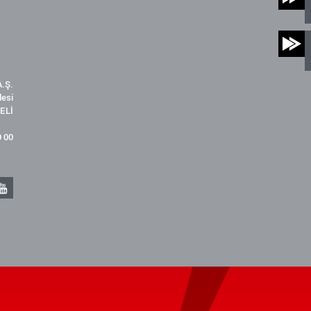
.Ş.
desi
ELİ
9 00