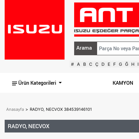
Arama
#
A
B
C
Ç
D
E
F
G
Ğ
H
I
Ürün Kategorileri
KAMYON
Anasayfa
>
RADYO, NECVOX 384539146101
RADYO, NECVOX