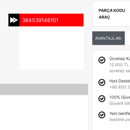
PARÇA KODU
ARAÇ
384539146101
AVANTAJLAR:
Ücretsiz K
12.000 TL +
ücretsiz ol
Hızlı Deste
+90 850 2
100% Güve
Güvenli öd
Yeni teklifl
İndirimli ye