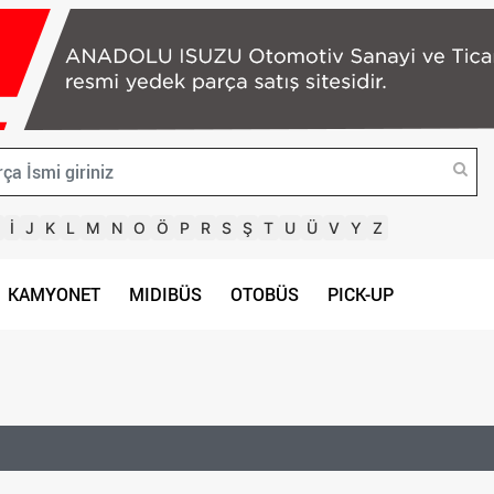
İ
J
K
L
M
N
O
Ö
P
R
S
Ş
T
U
Ü
V
Y
Z
KAMYONET
MIDIBÜS
OTOBÜS
PICK-UP