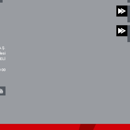
.Ş.
desi
ELİ
9 00