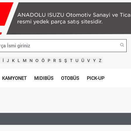
İ
J
K
L
M
N
O
Ö
P
R
S
Ş
T
U
Ü
V
Y
Z
KAMYONET
MIDIBÜS
OTOBÜS
PICK-UP