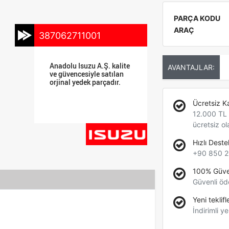
PARÇA KODU
ARAÇ
387062711001
Anadolu Isuzu A.Ş. kalite
AVANTAJLAR:
ve güvencesiyle satılan
orjinal yedek parçadır.
Ücretsiz K
12.000 TL +
ücretsiz ol
Hızlı Deste
+90 850 2
100% Güve
Güvenli öd
Yeni teklifl
İndirimli ye