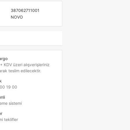
387062711001
NOVO
argo
 KDV üzeri alışverişleriniz
arak teslim edilecektir.
k
00 19 00
nli
eme sistemi
er
ni teklifler