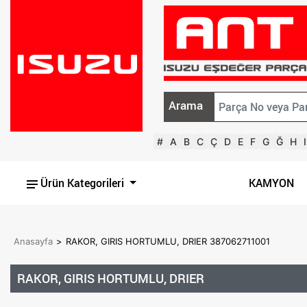
Arama
#
A
B
C
Ç
D
E
F
G
Ğ
H
I
Ürün Kategorileri
KAMYON
Anasayfa
>
RAKOR, GIRIS HORTUMLU, DRIER 387062711001
RAKOR, GIRIS HORTUMLU, DRIER