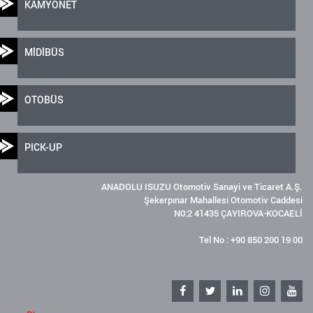
KAMYONET
MİDİBÜS
OTOBÜS
PICK-UP
ANADOLU ISUZU Otomotiv Sanayi ve Ticaret A.Ş.
Şekerpınar Mahallesi Otomotiv Caddesi
N0:2 41435 ÇAYIROVA-KOCAELİ
Tel No : +90 850 200 19 00