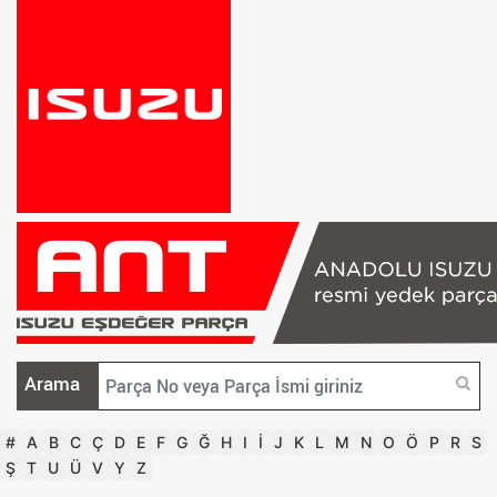
Arama
#
A
B
C
Ç
D
E
F
G
Ğ
H
I
İ
J
K
L
M
N
O
Ö
P
R
S
Ş
T
U
Ü
V
Y
Z