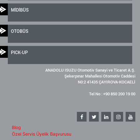
MİDİBÜS
OTOBÜS
PICK-UP
ANADOLU ISUZU Otomotiv Sanayi ve Ticaret A.Ş.
Şekerpınar Mahallesi Otomotiv Caddesi
N0:2 41435 ÇAYIROVA-KOCAELİ
Tel No : +90 850 200 19 00
Blog
Özel Servis Üyelik Başvurusu