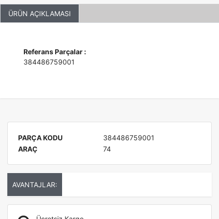
ÜRÜN AÇIKLAMASI
Referans Parçalar :
384486759001
PARÇA KODU
384486759001
ARAÇ
74
AVANTAJLAR:
Ücretsiz Kargo