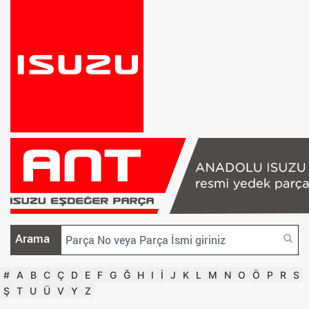
Arama
#
A
B
C
Ç
D
E
F
G
Ğ
H
I
İ
J
K
L
M
N
O
Ö
P
R
S
Ş
T
U
Ü
V
Y
Z