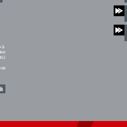
.Ş.
desi
ELİ
9 00