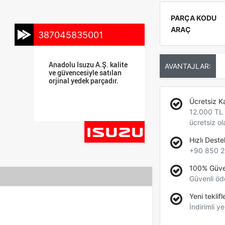
PARÇA KODU
ARAÇ
387045835001
Anadolu Isuzu A.Ş. kalite
AVANTAJLAR:
ve güvencesiyle satılan
orjinal yedek parçadır.
Ücretsiz K
12.000 TL +
ücretsiz ol
Hızlı Deste
+90 850 2
100% Güve
Güvenli öd
Yeni teklifl
İndirimli ye