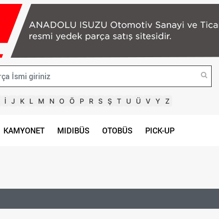
İ
J
K
L
M
N
O
Ö
P
R
S
Ş
T
U
Ü
V
Y
Z
KAMYONET
MIDIBÜS
OTOBÜS
PICK-UP