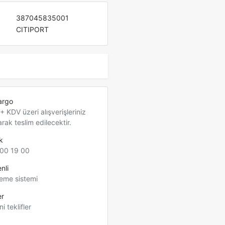
387045835001
CITIPORT
argo
 KDV üzeri alışverişleriniz
arak teslim edilecektir.
k
00 19 00
nli
eme sistemi
er
ni teklifler