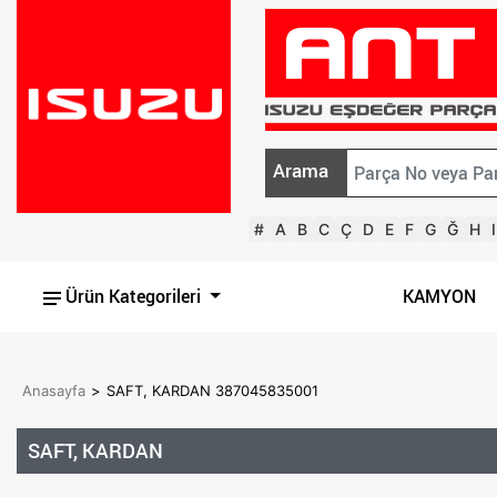
Arama
#
A
B
C
Ç
D
E
F
G
Ğ
H
I
Ürün Kategorileri
KAMYON
Anasayfa
>
SAFT, KARDAN 387045835001
SAFT, KARDAN