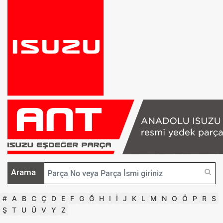
Arama
#
A
B
C
Ç
D
E
F
G
Ğ
H
I
İ
J
K
L
M
N
O
Ö
P
R
S
Ş
T
U
Ü
V
Y
Z