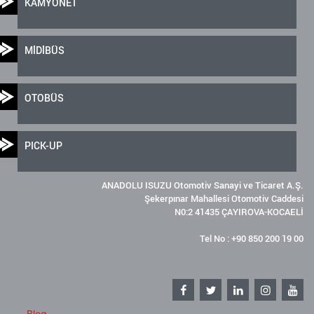
KAMYONET
MİDİBÜS
OTOBÜS
PICK-UP
ANADOLU ISUZU Otomotiv Sanayi ve Ticaret A.Ş.
Şekerpınar Mahallesi Otomotiv Caddesi
N0:2 41435 ÇAYIROVA-KOCAELİ
Tel No : +90 850 200 19 00
Blog