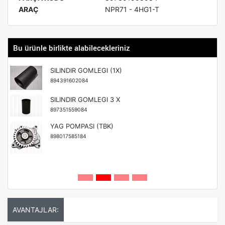
ARAÇ
NPR71 - 4HG1-T
Bu ürünle birlikte alabilecekleriniz
SILINDIR GOMLEGI (1X)
894391602084
SILINDIR GOMLEGI 3 X
897351559084
YAG POMPASI (TBK)
898017585184
AVANTAJLAR: