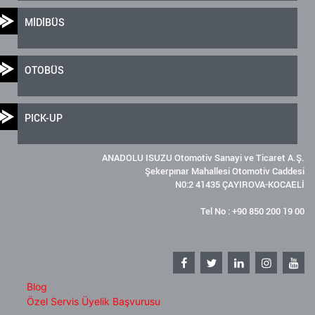
MİDİBÜS
OTOBÜS
PICK-UP
ANADOLU ISUZU Otomotiv Sanayi ve Ticaret A.Ş.
Şekerpınar Mahallesi Otomotiv Caddesi
N0:2 41435 ÇAYIROVA-KOCAELİ
Tel No : +90 850 200 19 00
Blog
Özel Servis Üyelik Başvurusu