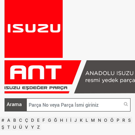
Arama
#
A
B
C
Ç
D
E
F
G
Ğ
H
I
İ
J
K
L
M
N
O
Ö
P
R
S
Ş
T
U
Ü
V
Y
Z