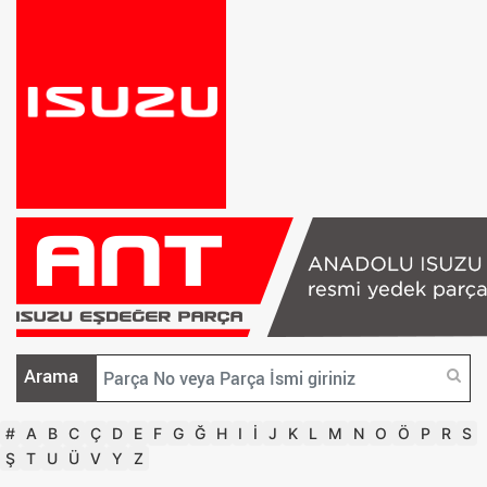
Arama
#
A
B
C
Ç
D
E
F
G
Ğ
H
I
İ
J
K
L
M
N
O
Ö
P
R
S
Ş
T
U
Ü
V
Y
Z