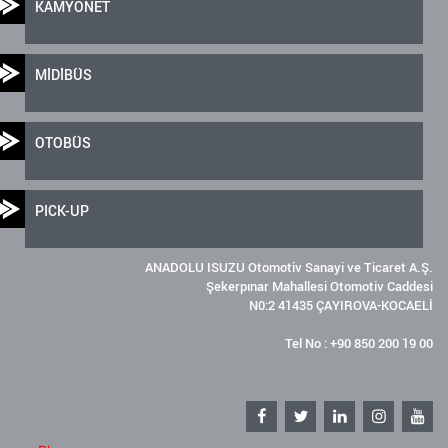
KAMYONET
MİDİBÜS
OTOBÜS
PICK-UP
ANADOLU ISUZU Otomotiv Sanayi ve Ticaret A.Ş.
Şekerpınar Mahallesi Otomotiv Caddesi
N0:2 41435 ÇAYIROVA-KOCAELİ
Tel No : +90 850 200 19 00