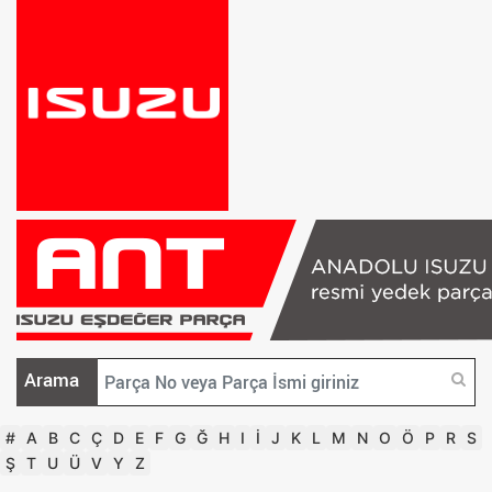
Arama
#
A
B
C
Ç
D
E
F
G
Ğ
H
I
İ
J
K
L
M
N
O
Ö
P
R
S
Ş
T
U
Ü
V
Y
Z