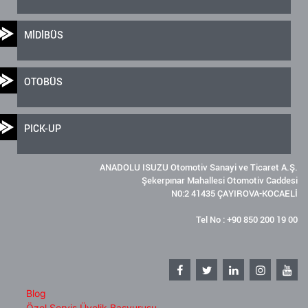
MİDİBÜS
OTOBÜS
PICK-UP
ANADOLU ISUZU Otomotiv Sanayi ve Ticaret A.Ş.
Şekerpınar Mahallesi Otomotiv Caddesi
N0:2 41435 ÇAYIROVA-KOCAELİ
Tel No : +90 850 200 19 00
Blog
Özel Servis Üyelik Başvurusu