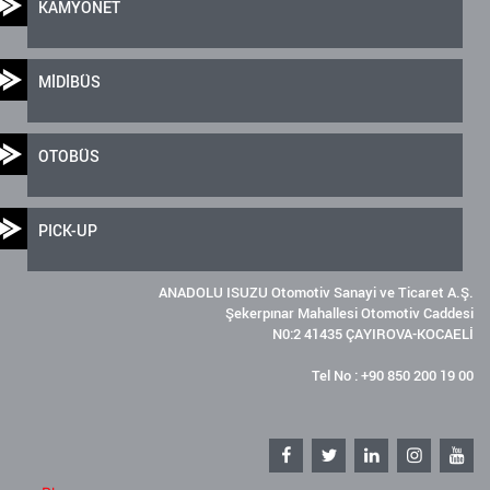
KAMYONET
MİDİBÜS
OTOBÜS
PICK-UP
ANADOLU ISUZU Otomotiv Sanayi ve Ticaret A.Ş.
Şekerpınar Mahallesi Otomotiv Caddesi
N0:2 41435 ÇAYIROVA-KOCAELİ
Tel No : +90 850 200 19 00