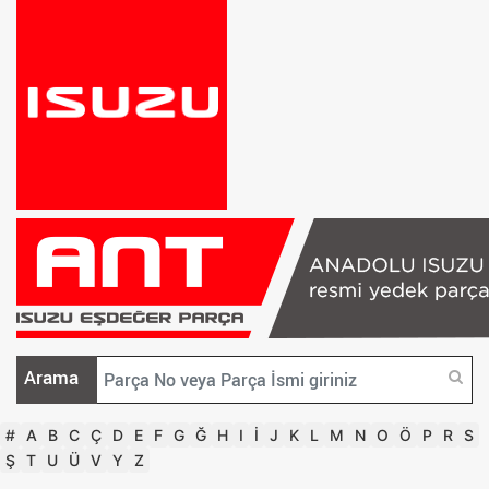
Arama
#
A
B
C
Ç
D
E
F
G
Ğ
H
I
İ
J
K
L
M
N
O
Ö
P
R
S
Ş
T
U
Ü
V
Y
Z