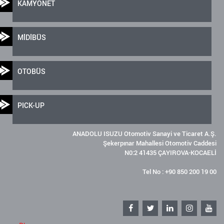
KAMYONET
MİDİBÜS
OTOBÜS
PICK-UP
ANADOLU ISUZU Otomotiv Sanayi ve Ticaret A.Ş.
Şekerpınar Mahallesi Otomotiv Caddesi
N0:2 41435 ÇAYIROVA-KOCAELİ
Tel No : +90 850 200 19 00