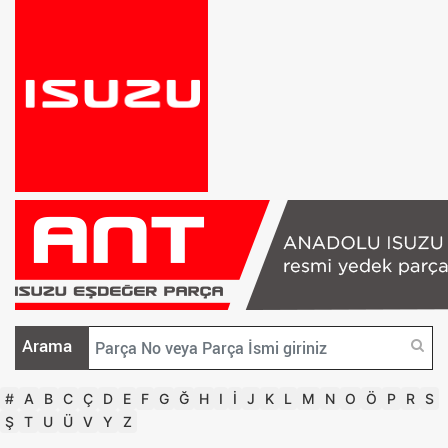
Arama
#
A
B
C
Ç
D
E
F
G
Ğ
H
I
İ
J
K
L
M
N
O
Ö
P
R
S
Ş
T
U
Ü
V
Y
Z