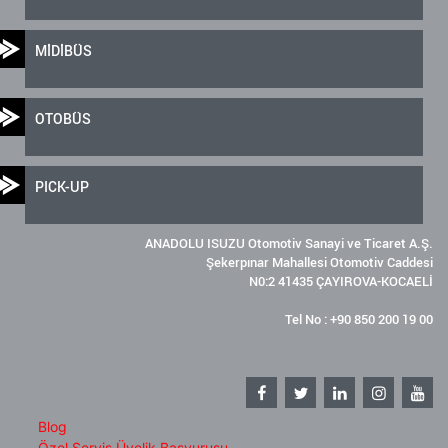
MİDİBÜS
OTOBÜS
PICK-UP
ANADOLU ISUZU Otomotiv Sanayi ve Ticaret A.Ş.
Şekerpınar Mahallesi Otomotiv Caddesi
N0:2 41435 ÇAYIROVA-KOCAELİ
Tel No : +90 850 200 19 00
Blog
Özel Servis Üyelik Başvurusu