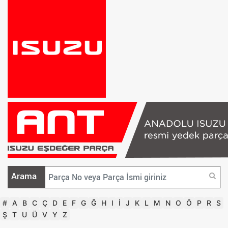
Arama
#
A
B
C
Ç
D
E
F
G
Ğ
H
I
İ
J
K
L
M
N
O
Ö
P
R
S
Ş
T
U
Ü
V
Y
Z