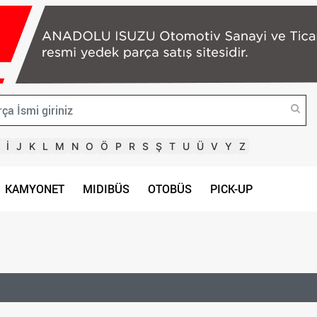
İ
J
K
L
M
N
O
Ö
P
R
S
Ş
T
U
Ü
V
Y
Z
KAMYONET
MIDIBÜS
OTOBÜS
PICK-UP