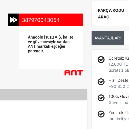
PARÇA KODU
ARAÇ
387970043054
Anadolu Isuzu A.Ş. kalite
AVANTAJLAR:
ve güvencesiyle satılan
ANT markalı eşdeğer
parçadır.
Ücretsiz K
12.000 TL +
ücretsiz ol
Hızlı Deste
+90 850 2
100% Güve
Güvenli öd
Yeni teklifl
İndirimli ye