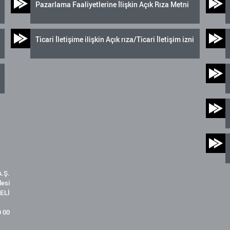
Pazarlama Faaliyetlerine İlişkin Açık Rıza Metni
Ticari İletişime ilişkin Açık rıza/Ticari İletişim izni
.Ş.
desi
ELİ
9 00