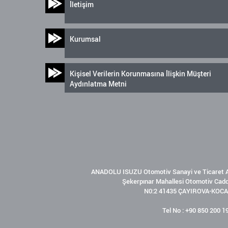
İletişim
Kurumsal
Kişisel Verilerin Korunmasına İlişkin Müşteri
Aydınlatma Metni
ANADOLU ISUZU Otomotiv Sanayi ve Ticaret A
Şekerpınar Mahallesi Otomotiv Cad
N0:2 41435 ÇAYIROVA-KOCA
Tel No : +90 850 200 1