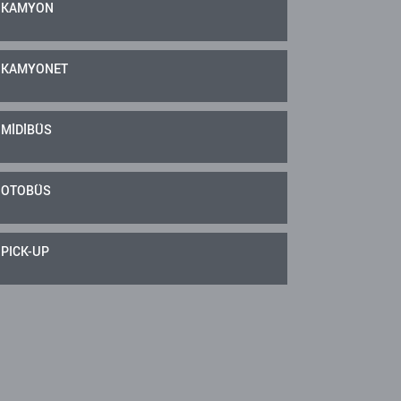
KAMYON
KAMYONET
MİDİBÜS
OTOBÜS
PICK-UP