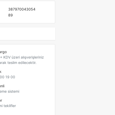
387970043054
89
argo
 KDV üzeri alışverişleriniz
arak teslim edilecektir.
k
00 19 00
nli
eme sistemi
er
ni teklifler