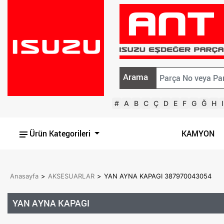
Arama
#
A
B
C
Ç
D
E
F
G
Ğ
H
I
Ürün Kategorileri
KAMYON
Anasayfa
>
AKSESUARLAR
>
YAN AYNA KAPAGI 387970043054
YAN AYNA KAPAGI