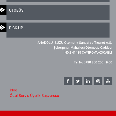
OTOBÜS
PICK-UP
ANADOLU ISUZU Otomotiv Sanayi ve Ticaret A.Ş.
Şekerpınar Mahallesi Otomotiv Caddesi
N0:2 41435 ÇAYIROVA-KOCAELİ
Tel No : +90 850 200 19 00
Blog
Özel Servis Üyelik Başvurusu