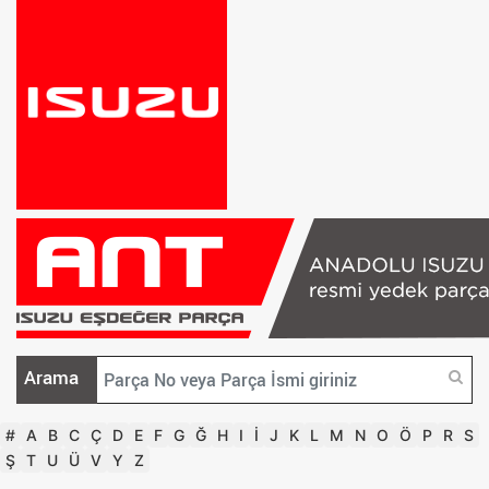
Arama
#
A
B
C
Ç
D
E
F
G
Ğ
H
I
İ
J
K
L
M
N
O
Ö
P
R
S
Ş
T
U
Ü
V
Y
Z