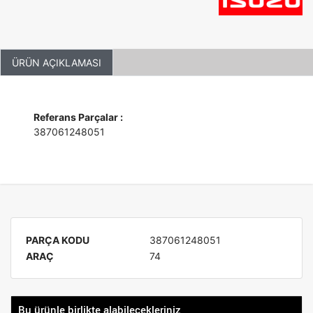
ÜRÜN AÇIKLAMASI
Referans Parçalar :
387061248051
PARÇA KODU
387061248051
ARAÇ
74
Bu ürünle birlikte alabilecekleriniz