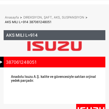
Anasayfa
>
DIREKSIYON, ŞAFT, AKS, SUSPANSIYON
>
AKS MILI L=914 387061248051
AKS MILI L=914
387061248051
Anadolu Isuzu A.Ş. kalite ve güvencesiyle satılan orjinal
yedek parçadır.