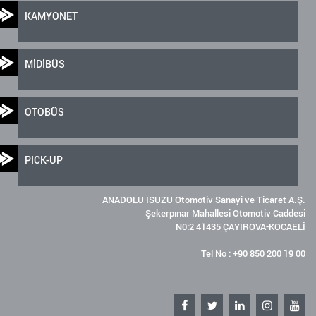
KAMYONET
MİDİBÜS
OTOBÜS
PICK-UP
ANADOLU ISUZU Otomotiv Sanayi ve Ticaret A.Ş.
Şekerpınar Mahallesi Otomotiv Caddesi
N0:2 41435 ÇAYIROVA-KOCAELİ
Tel No : +90 850 200 19 00