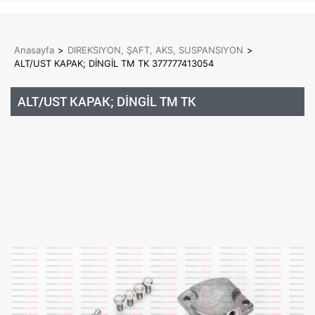
Anasayfa
>
DIREKSIYON, ŞAFT, AKS, SUSPANSIYON
>
ALT/UST KAPAK; DİNGİL TM TK 377777413054
ALT/UST KAPAK; DİNGİL TM TK