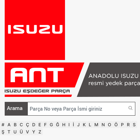
Arama
#
A
B
C
Ç
D
E
F
G
Ğ
H
I
İ
J
K
L
M
N
O
Ö
P
R
S
Ş
T
U
Ü
V
Y
Z