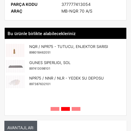
PARÇA KODU
377777413054
ARAÇ
MB-NQR 70 A/S
Bu ürünle birlikte alabilecekleriniz
NQR / NPR75 - TUTUCU, ENJEKTOR SARISI
898018462051
GUNES SIPERLIGI, SOL
897413098101
NPR75 / NNR / NLR - YEDEK SU DEPOSU
897387632101
AVANTAJLAR: