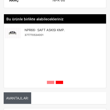
ARAÇ
NPR 66
Bu ürünle birlikte alabilecekleriniz
NPR66- SAFT ASKISI KMP.
377770534001
AVANTAJLAR: