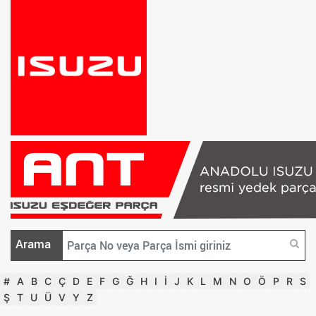
Arama
#
A
B
C
Ç
D
E
F
G
Ğ
H
I
İ
J
K
L
M
N
O
Ö
P
R
S
Ş
T
U
Ü
V
Y
Z