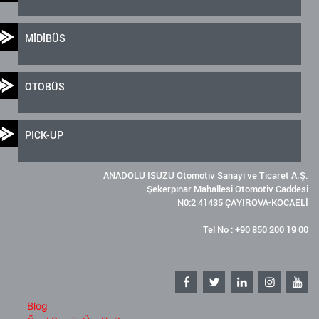
MİDİBÜS
OTOBÜS
PICK-UP
ANADOLU ISUZU Otomotiv Sanayi ve Ticaret A.Ş.
Şekerpınar Mahallesi Otomotiv Caddesi
N0:2 41435 ÇAYIROVA-KOCAELİ
Tel No : +90 850 200 19 00
Blog