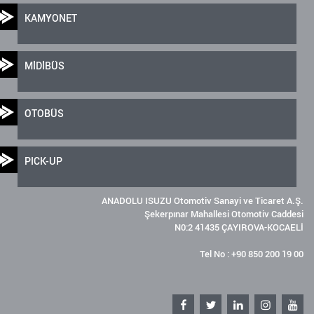
KAMYONET
MİDİBÜS
OTOBÜS
PICK-UP
ANADOLU ISUZU Otomotiv Sanayi ve Ticaret A.Ş.
Şekerpınar Mahallesi Otomotiv Caddesi
N0:2 41435 ÇAYIROVA-KOCAELİ
Tel No : +90 850 200 19 00