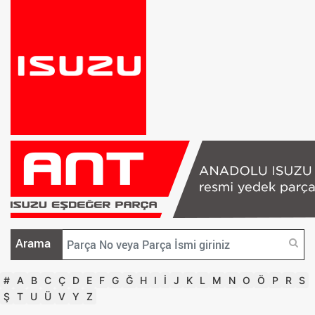
Arama
#
A
B
C
Ç
D
E
F
G
Ğ
H
I
İ
J
K
L
M
N
O
Ö
P
R
S
Ş
T
U
Ü
V
Y
Z