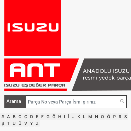
Arama
#
A
B
C
Ç
D
E
F
G
Ğ
H
I
İ
J
K
L
M
N
O
Ö
P
R
S
Ş
T
U
Ü
V
Y
Z