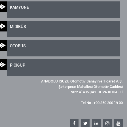
KAMYONET
MİDİBÜS
OTOBÜS
PICK-UP
ANADOLU ISUZU Otomotiv Sanayi ve Ticaret A.Ş.
Şekerpınar Mahallesi Otomotiv Caddesi
N0:2 41435 ÇAYIROVA-KOCAELİ
Tel No : +90 850 200 19 00