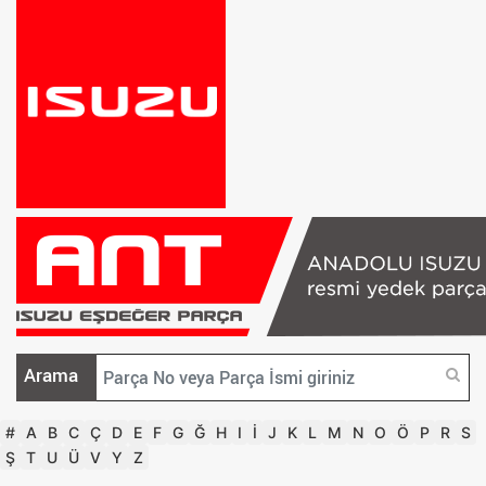
Arama
#
A
B
C
Ç
D
E
F
G
Ğ
H
I
İ
J
K
L
M
N
O
Ö
P
R
S
Ş
T
U
Ü
V
Y
Z