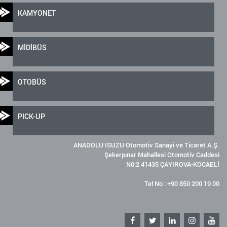
KAMYONET
MİDİBÜS
OTOBÜS
PICK-UP
ANADOLU ISUZU Otomotiv Sanayi ve Ticaret A.Ş.
Şekerpınar Mahallesi Otomotiv Caddesi
N0:2 41435 ÇAYIROVA-KOCAELİ
Tel No : +90 850 200 19 00