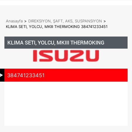
Anasayfa
>
DIREKSIYON, ŞAFT, AKS, SUSPANSIYON
>
KLIMA SETI, YOLCU, MKIII THERMOKING 384741233451
KLIMA SETI, YOLCU, MKIII THERMOKING
384741233451