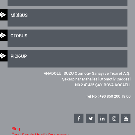
MİDİBÜS
OTOBÜS
PICK-UP
ANADOLU ISUZU Otomotiv Sanayi ve Ticaret A.Ş.
Şekerpınar Mahallesi Otomotiv Caddesi
N0:2 41435 ÇAYIROVA-KOCAELİ
Tel No : +90 850 200 19 00
Blog
Özel Servis Üyelik Başvurusu