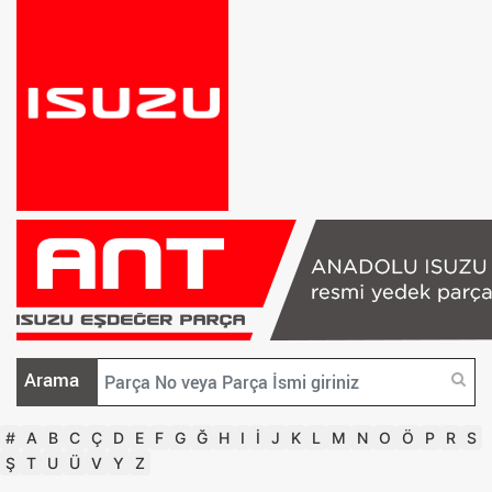
Arama
#
A
B
C
Ç
D
E
F
G
Ğ
H
I
İ
J
K
L
M
N
O
Ö
P
R
S
Ş
T
U
Ü
V
Y
Z