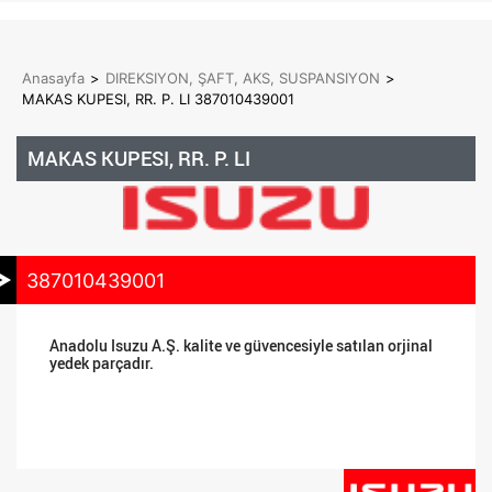
Anasayfa
>
DIREKSIYON, ŞAFT, AKS, SUSPANSIYON
>
MAKAS KUPESI, RR. P. LI 387010439001
MAKAS KUPESI, RR. P. LI
387010439001
Anadolu Isuzu A.Ş. kalite ve güvencesiyle satılan orjinal
yedek parçadır.