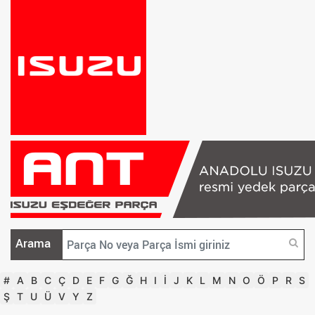
Arama
#
A
B
C
Ç
D
E
F
G
Ğ
H
I
İ
J
K
L
M
N
O
Ö
P
R
S
Ş
T
U
Ü
V
Y
Z