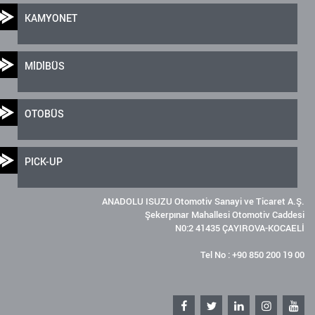
KAMYONET
MİDİBÜS
OTOBÜS
PICK-UP
ANADOLU ISUZU Otomotiv Sanayi ve Ticaret A.Ş.
Şekerpınar Mahallesi Otomotiv Caddesi
N0:2 41435 ÇAYIROVA-KOCAELİ
Tel No : +90 850 200 19 00