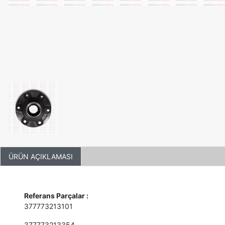
ÜRÜN AÇIKLAMASI
Referans Parçalar :
377773213101
377773213354