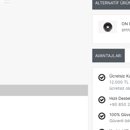
ALTERNATİF ÜRÜ
ON 
3777
AVANTAJLAR:
Ücretsiz K
12.000 TL +
ücretsiz ol
Hızlı Deste
+90 850 2
100% Güve
Güvenli öd