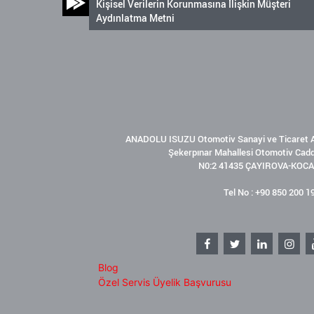
Kişisel Verilerin Korunmasına İlişkin Müşteri
Aydınlatma Metni
ANADOLU ISUZU Otomotiv Sanayi ve Ticaret A
Şekerpınar Mahallesi Otomotiv Cad
N0:2 41435 ÇAYIROVA-KOCA
Tel No : +90 850 200 1
Blog
Özel Servis Üyelik Başvurusu