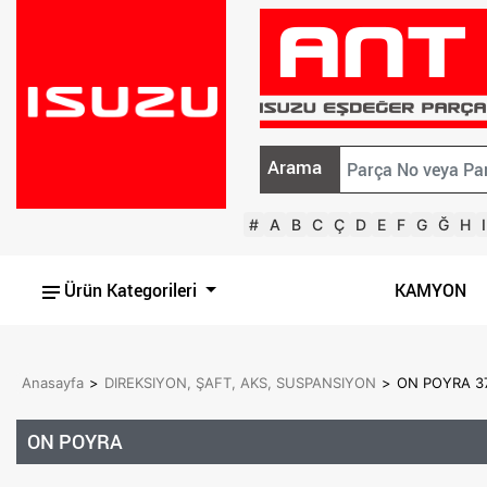
Arama
#
A
B
C
Ç
D
E
F
G
Ğ
H
I
Ürün Kategorileri
KAMYON
Anasayfa
>
DIREKSIYON, ŞAFT, AKS, SUSPANSIYON
>
ON POYRA 37
ON POYRA