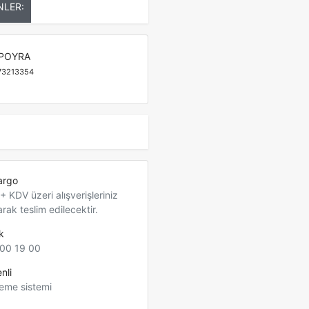
NLER:
POYRA
73213354
argo
 KDV üzeri alışverişleriniz
arak teslim edilecektir.
k
00 19 00
nli
eme sistemi