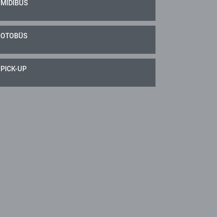
MİDİBÜS
OTOBÜS
PICK-UP