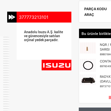
PARÇA KODU
ARAÇ
377773213101
Anadolu Isuzu A.Ş. kalite
Bu ürünle birlikte
ve güvencesiyle satılan
orjinal yedek parçadır.
NQR / 
SARISI
8980184
CONTA
8976049
RADYA
(DAVL
8973710