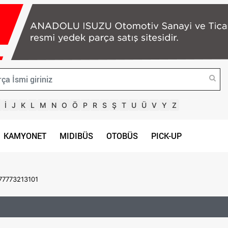
İ
J
K
L
M
N
O
Ö
P
R
S
Ş
T
U
Ü
V
Y
Z
KAMYONET
MIDIBÜS
OTOBÜS
PICK-UP
7773213101