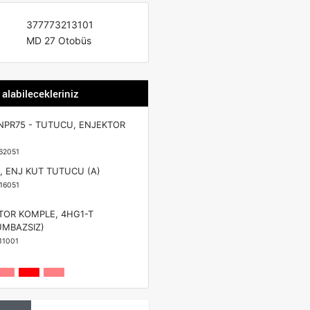
377773213101
MD 27 Otobüs
 alabilecekleriniz
NPR75 - TUTUCU, ENJEKTOR
62051
, ENJ KUT TUTUCU (A)
16051
TOR KOMPLE, 4HG1-T
UMBAZSIZ)
11001