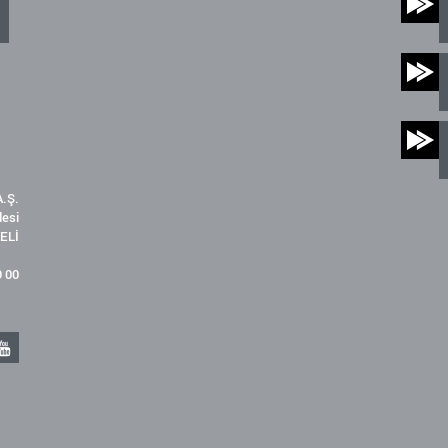
.Ş.
desi
ELİ
9 00