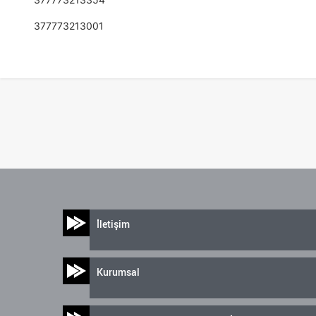
377773213001
İletişim
Kurumsal